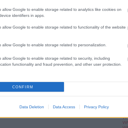
Ju
Ko
o allow Google to enable storage related to analytics like cookies on
Pi
evice identifiers in apps.
o allow Google to enable storage related to functionality of the website
pc
A V
VV
o allow Google to enable storage related to personalization.
VV
VV
VV
o allow Google to enable storage related to security, including
VV
cation functionality and fraud prevention, and other user protection.
VV
VV
VV
VV
VV
CONFIRM
VV
VV
VV
VV
Data Deletion
Data Access
Privacy Policy
VV
VV
VV
VV