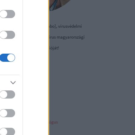
izmazia-Darab István [Rambo], vírusvédelmi
nácsadó
contact Kft., a NOD32 antivírus magyarországi
viselete.
tse le a
vírusirtó
próbaverzióját!
sky
ncs megjeleníthető elem
ambo archiv
mbo archívum
her linkz
pleblog
liága Éva gyermekpszichológus
telligens vagyonvédelem
ny a tech