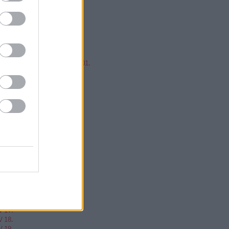
mp ESP, jump!
ren Balázs
ntér Zsolt @Mp3Pintyo
w cikkz
írusok Varázslatos Világa 01.
V 02.
V 03.
V 04.
V 05.
V 06.
V 07.
V 08.
V 09.
V 10.
V 11.
V 12.
V 13.
V 14.
V 15.
V 16.
V 17.
V 18.
V 19.