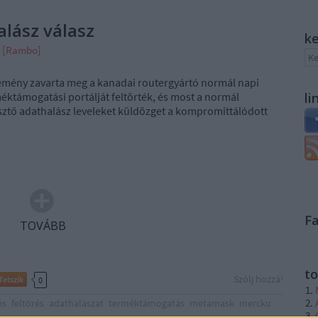
lász válasz
k
n [Rambo]
lemény zavarta meg a kanadai routergyártó normál napi
éktámogatási portálját feltörték, és most a normál
li
ztő adathalász leveleket küldözget a kompromittálódott
F
TOVÁBB
to
Szólj hozzá!
Tetszik
0
és
feltörés
adathalászat
terméktámogatás
metamask
mercku