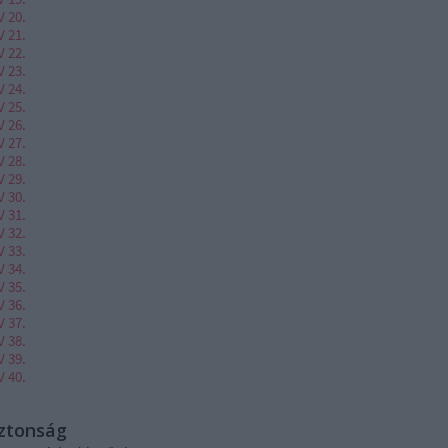
V 20.
V 21.
V 22.
V 23.
V 24.
V 25.
V 26.
V 27.
V 28.
V 29.
V 30.
V 31.
V 32.
V 33.
V 34.
V 35.
V 36.
V 37.
V 38.
V 39.
V 40.
iztonság