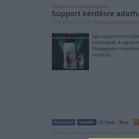
Címkék
»
terméktámogatás
Support kérdésre adatha
2024. július 01. 18:18
-
Csizmazia Darab Istvá
Egy roppant kínos fej
működését. A cég term
hibajegyekre megtéves
rendszer.
Címkék:
kanada
ügyfélszolgálat
csalás
átver