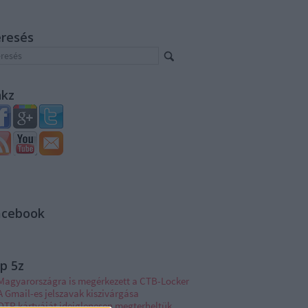
eresés
nkz
acebook
p 5z
Magyarországra is megérkezett a CTB-Locker
A Gmail-es jelszavak kiszivárgása
OTP kártyáját ideiglenesen megterheltük