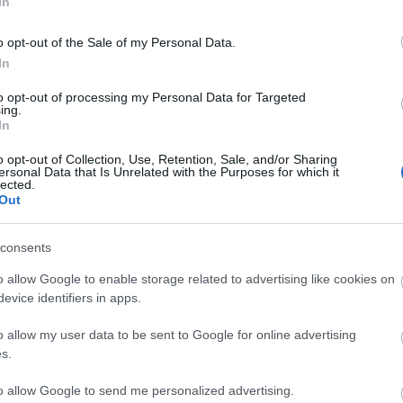
In
hibajavítás
terméktámogatás
Microsoft
welivesecurity.com
o opt-out of the Sale of my Personal Data.
In
Cs
ta
to opt-out of processing my Personal Data for Targeted
Si
ing.
In
kép
Töl
o opt-out of Collection, Use, Retention, Sale, and/or Sharing
ersonal Data that Is Unrelated with the Purposes for which it
lected.
B
Out
Ni
consents
r
Ra
o allow Google to enable storage related to advertising like cookies on
evice identifiers in apps.
ot
o allow my user data to be sent to Google for online advertising
Ap
s.
De
In
to allow Google to send me personalized advertising.
Irá