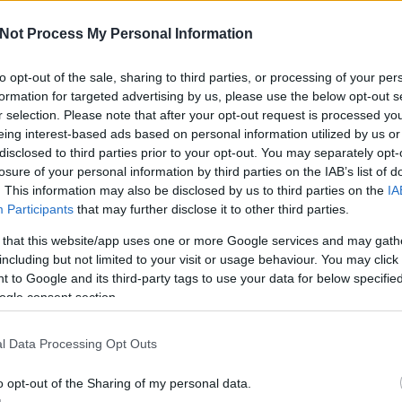
Not Process My Personal Information
a!
a
to opt-out of the sale, sharing to third parties, or processing of your per
formation for targeted advertising by us, please use the below opt-out s
A V
án [Rambo]
ese
r selection. Please note that after your opt-out request is processed y
haz
eing interest-based ads based on personal information utilized by us or
ent meg a talán legnépszerűbb Windows változat, a
sz
disclosed to third parties prior to your opt-out. You may separately opt-
operációs rendszer. Az XP-vel való kellemes emlékek
losure of your personal information by third parties on the IAB’s list of
élénken élnek még, illetve egyes statisztikákban az
. This information may also be disclosed by us to third parties on the
IA
zerte még mindig a felhasználók 8%-a használja - ez nem
Participants
that may further disclose it to other third parties.
 that this website/app uses one or more Google services and may gath
including but not limited to your visit or usage behaviour. You may click 
 to Google and its third-party tags to use your data for below specifi
ogle consent section.
TOVÁBB
l Data Processing Opt Outs
o opt-out of the Sharing of my personal data.
1
komment
Tetszik
1