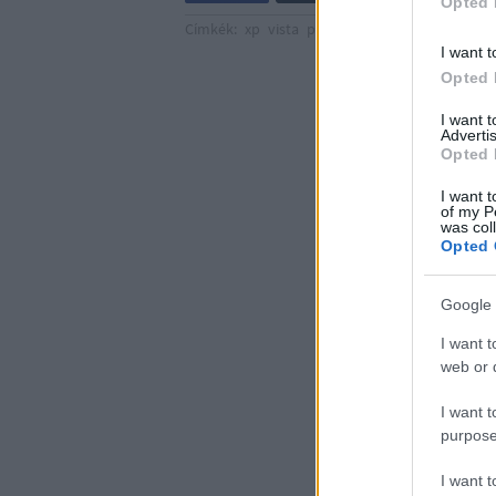
Opted 
Címkék:
xp
vista
patch
technikai
támogatás
I want t
Opted 
I want 
Advertis
Opted 
I want t
of my P
was col
Opted 
Google 
I want t
web or d
I want t
purpose
I want 