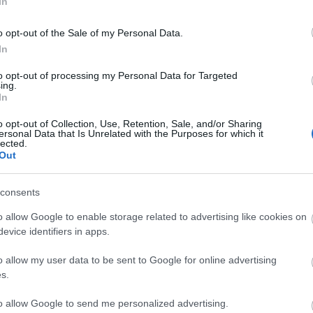
In
o opt-out of the Sale of my Personal Data.
In
Cs
ta
to opt-out of processing my Personal Data for Targeted
Si
ing.
In
kép
Töl
o opt-out of Collection, Use, Retention, Sale, and/or Sharing
ersonal Data that Is Unrelated with the Purposes for which it
lected.
B
Out
Ni
consents
r
Ra
o allow Google to enable storage related to advertising like cookies on
evice identifiers in apps.
ot
o allow my user data to be sent to Google for online advertising
Ap
s.
De
In
to allow Google to send me personalized advertising.
Irá