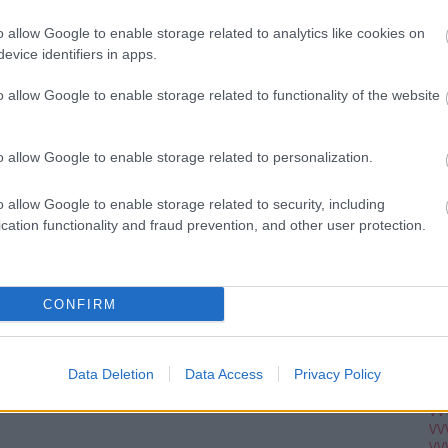
Ju
Ko
o allow Google to enable storage related to analytics like cookies on
Pi
evice identifiers in apps.
o allow Google to enable storage related to functionality of the website
pc
A V
VV
o allow Google to enable storage related to personalization.
VV
VV
VV
o allow Google to enable storage related to security, including
VV
cation functionality and fraud prevention, and other user protection.
VV
VV
VV
VV
VV
CONFIRM
VV
VV
VV
VV
Data Deletion
Data Access
Privacy Policy
VV
VV
VV
VV