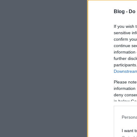
Blog -
Do 
If you wish 
sensitive in
confirm you
continue se
information 
further disc
participants
Downstream 
Please note
information 
deny consent
in below Go
Persona
I want t