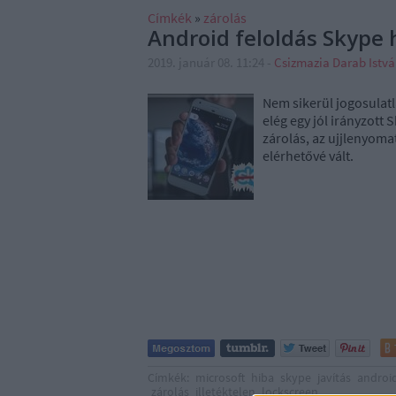
Címkék
»
zárolás
Android feloldás Skype 
2019. január 08. 11:24
-
Csizmazia Darab Istv
Nem sikerül jogosulatl
elég egy jól irányzott 
zárolás, az ujjlenyoma
elérhetővé vált.
Címkék:
microsoft
hiba
skype
javítás
androi
zárolás
illetéktelen
lockscreen