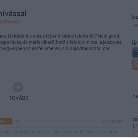
hívással
k
án [Rambo]
anul feloldani a másik fél Androidos telefonját? Nem gond,
Skype hívás, és máris kikerülhető a feloldó minta, a jelszavas
li
t vagy éppen az arcfelismerés. A hibajavítás azóta már
F
TOVÁBB
to
3
komment
Tetszik
0
d
sebezhetőség
hozzáférés
hibajavítás
sérülékenység
feloldás