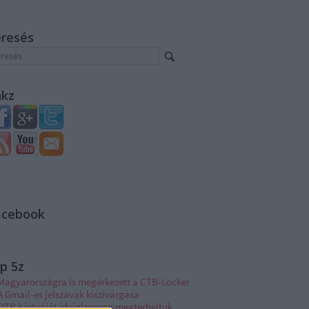
eresés
nkz
acebook
p 5z
Magyarországra is megérkezett a CTB-Locker
A Gmail-es jelszavak kiszivárgása
OTP kártyáját ideiglenesen megterheltük