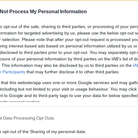
Not Process My Personal Information
a
to opt-out of the sale, sharing to third parties, or processing of your per
formation for targeted advertising by us, please use the below opt-out s
A V
ese
r selection. Please note that after your opt-out request is processed y
haz
eing interest-based ads based on personal information utilized by us or
sz
disclosed to third parties prior to your opt-out. You may separately opt-
losure of your personal information by third parties on the IAB’s list of
. This information may also be disclosed by us to third parties on the
IA
Participants
that may further disclose it to other third parties.
 that this website/app uses one or more Google services and may gath
including but not limited to your visit or usage behaviour. You may click 
 to Google and its third-party tags to use your data for below specifi
ogle consent section.
l Data Processing Opt Outs
o opt-out of the Sharing of my personal data.