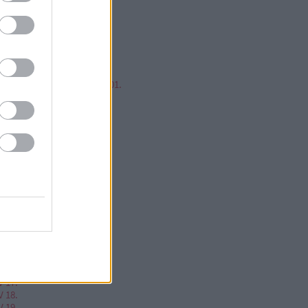
mp ESP, jump!
ren Balázs
ntér Zsolt @Mp3Pintyo
w cikkz
írusok Varázslatos Világa 01.
V 02.
V 03.
V 04.
V 05.
V 06.
V 07.
V 08.
V 09.
V 10.
V 11.
V 12.
V 13.
V 14.
V 15.
V 16.
V 17.
V 18.
V 19.