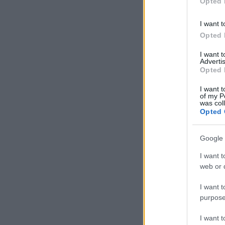
Opted 
I want t
Opted 
I want 
Advertis
Opted 
I want t
of my P
was col
Opted 
Google 
I want t
web or d
I want t
purpose
I want 