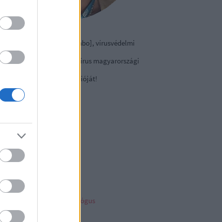
izmazia-Darab István [Rambo], vírusvédelmi
nácsadó
contact Kft., a NOD32 antivírus magyarországi
viselete.
tse le a
vírusirtó
próbaverzióját!
sky
ncs megjeleníthető elem
ambo archiv
mbo archívum
her linkz
pleblog
liága Éva gyermekpszichológus
telligens vagyonvédelem
ny a tech