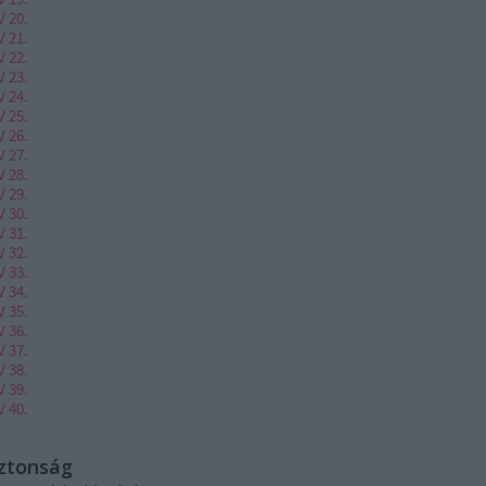
V 20.
V 21.
V 22.
V 23.
V 24.
V 25.
V 26.
V 27.
V 28.
V 29.
V 30.
V 31.
V 32.
V 33.
V 34.
V 35.
V 36.
V 37.
V 38.
V 39.
V 40.
iztonság